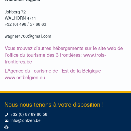
Johberg 72
WALHORN 4711
+32 (0) 498 / 57 68 63
wagner4700@gmail.com
Vous trouvez d’autres hébergements sur le site web de
l’office du tourisme des 3 frontières:
www.trois-
frontieres.be
L’Agence du Tourisme de l’Est de la Belgique
www.ostbelgien.eu
Nous nous tenons à votre disposition !
+32 (0) 87 89 80 58
info@lontzen.be