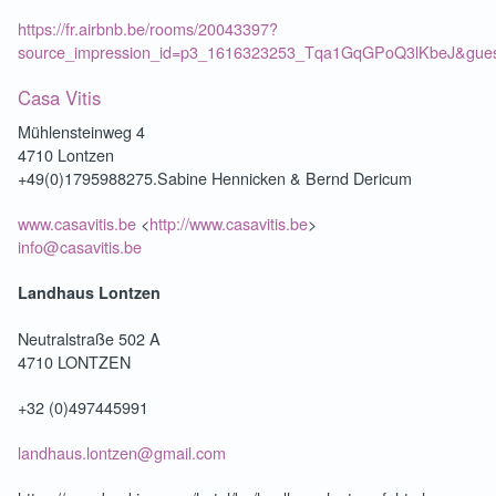
https://fr.airbnb.be/rooms/20043397?
source_impression_id=p3_1616323253_Tqa1GqGPoQ3lKbeJ&gues
Casa Vitis
Mühlensteinweg 4
4710 Lontzen
+49(0)1795988275.Sabine Hennicken & Bernd Dericum
www.casavitis.be
<
http://www.casavitis.be
>
info@casavitis.be
Landhaus Lontzen
Neutralstraße 502 A
4710 LONTZEN
+32 (0)497445991
landhaus.lontzen@gmail.com