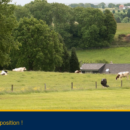
rt
s
ent de domicile
osition !