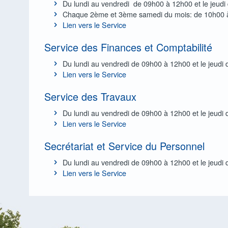
Du lundi au vendredi de 09h00 à 12h00 et le jeud
rs
Clubs de tir
Chaque 2ème et 3ème samedi du mois: de 10h00 
Lien vers le Service
tion de séjour
ilité & Budget
Groupes Seniors
hes généalogiques
r régional
Sports
Service des Finances et Comptabilité
mploi La Calamine-Lontzen
aissances
ces et taxes
Syndicats d’initiative
Du lundi au vendredi de 09h00 à 12h00 et le jeudi
Lien vers le Service
de casier judiciaire
ices
il de l’Action Sociale
oehl
de conduire
nements, conseil, aide
Service des Travaux
perdus/trouvés
 domicile
Du lundi au vendredi de 09h00 à 12h00 et le jeudi
nts 0 – 3 ans
ats de naissance
inancières
Lien vers le Service
ppement Local
es sociaux-financiers pour personnes handicapées et âgées
Secrétariat et Service du Personnel
 l’environnement
tions
ation
Du lundi au vendredi de 09h00 à 12h00 et le jeudi
ation légale
 d’appel d’urgence
Lien vers le Service
’identité électroniques pour enfants
agnement psychosocial
rgane
services du CPAS
identité