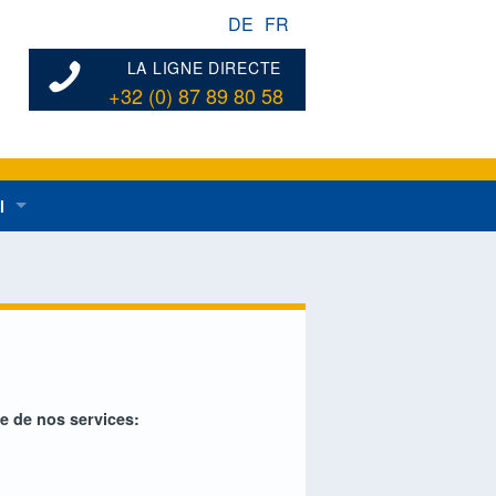
DE
FR
LA LIGNE DIRECTE
+32 (0) 87 89 80 58
l
ées au développement rural en général
dentes
n de développement rural
e de nos services: