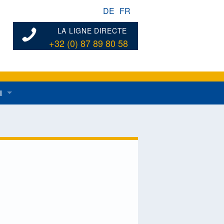
DE
FR
LA LIGNE DIRECTE
+32 (0) 87 89 80 58
l
ées au développement rural en général
dentes
n de développement rural