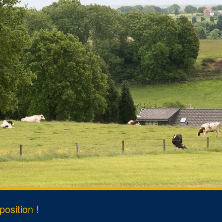
rt
s
ent de domicile
osition !