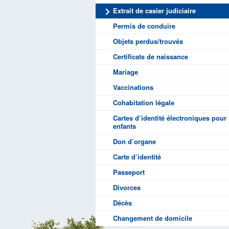
Extrait de casier judiciaire
Pompiers
Etrange
Contact
Permis de conduire
Finances
Autorisa
Comptab
Objets perdus/trouvés
Cimetières
Recherc
Receveu
Certificats de naissance
Agence Locale pour l’E
Reconn
Redevan
Contact
Mariage
CPAS
Extrait 
Immond
Le Conse
Vaccinations
Zone de Police Weser-G
Permis 
Primes
Renseig
Cohabitation légale
Écoles
Objets 
Repas à
Cartes d’identité électroniques pour
Consultations pour enfa
Certific
Aides f
enfants
ADL Agence de Dévelo
Mariage
Avantag
Don d’organe
Service d’inspection de
Vaccina
Coordin
Carte d’identité
Cohabit
Système
Passeport
Cartes d
Accomp
Divorces
Don d’o
Autres 
Décès
Changement de domicile
Carte d’