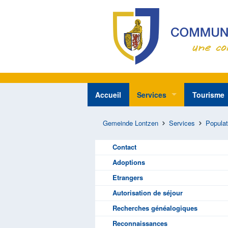
Accueil
Services
Tourisme
Directeu
Administration générale
Restaur
Service
Gemeinde Lontzen
Services
Populat
Maisons de repos
Se loge
Service
Service des Sanctions a
Nos pr
Secrétar
Contact
Travaux
Syndicat
Gestion
Adoptions
Voirie
Etrangers
Bibliothèques
Autorisation de séjour
Recherches généalogiques
Parc à conteneur
Contact
Reconnaissances
Population & Etat Civil
Adopti