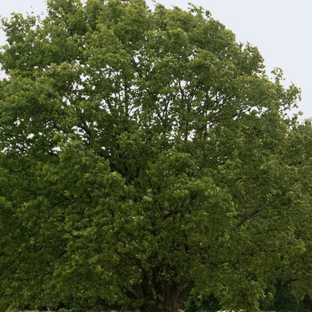
Passepo
Divorce
Décès
Changem