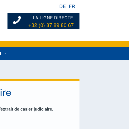
DE
FR
LA LIGNE DIRECTE
+32 (0) 87 89 80 67
l
ées au développement rural en général
dentes
n de développement rural
ire
xtrait de casier judiciaire.