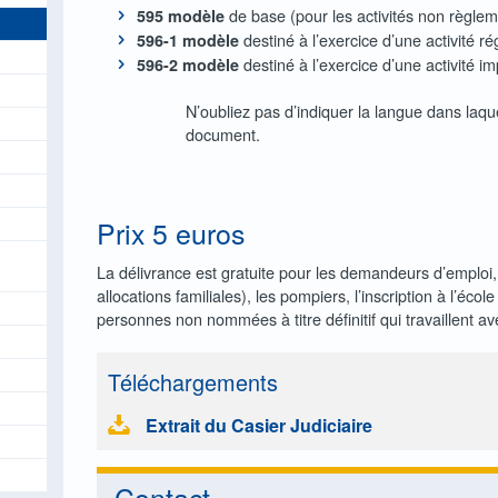
de base (pour les activités non règle
595 modèle
rs
Clubs de tir
destiné à l’exercice d’une activité 
596-1 modèle
tion de séjour
ilité & Budget
Groupes Seniors
destiné à l’exercice d’une activité 
596-2 modèle
hes généalogiques
r régional
Sports
N’oubliez pas d’indiquer la langue dans laqu
mploi La Calamine-Lontzen
aissances
ces et taxes
Syndicats d’initiative
document.
de casier judiciaire
ices
il de l’Action Sociale
oehl
de conduire
nements, conseil, aide
Prix 5 euros
perdus/trouvés
 domicile
nts 0 – 3 ans
ats de naissance
inancières
La délivrance est gratuite pour les demandeurs d’emploi, 
allocations familiales), les pompiers, l’inscription à l’éco
ppement Local
es sociaux-financiers pour personnes handicapées et âgées
personnes non nommées à titre définitif qui travaillent a
 l’environnement
tions
ation
ation légale
 d’appel d’urgence
Téléchargements
’identité électroniques pour enfants
agnement psychosocial
Extrait du Casier Judiciaire
rgane
services du CPAS
identité
Contact