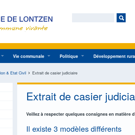
Vie communale
Politique
Développement rura
r général
Maison des jeunes
ation
Jeunesse
Collège communal
Informations dédi
 du personnel
KLJ
Sécurité
ion & Etat Civil
Extrait de casier judiciaire
r
Associations
Conseil communal
Opérations précé
 Enseignement
Scouts Herbesthal
Chorales
dministratives
omenades
East Belgium Park
Nouvelle opératio
iat
Plateforme de bénévolat
Extrait de casier judicia
s d’initiative
 des réclamations
Ligue des femmes
Comités de carnaval
Veillez à respecter quelques consignes en matière d'e
Culture
Missions
Il existe 3 modèles différents
ons
Harmonies