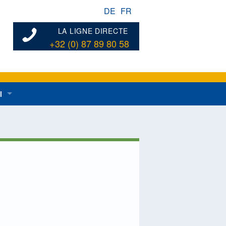
DE
FR
LA LIGNE DIRECTE
+32 (0) 87 89 80 58
l
ées au développement rural en général
dentes
n de développement rural