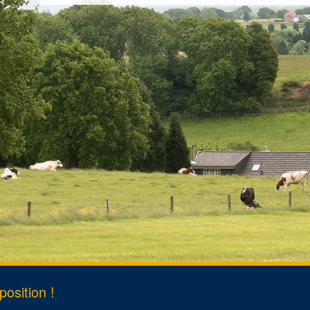
rt
s
ent de domicile
osition !