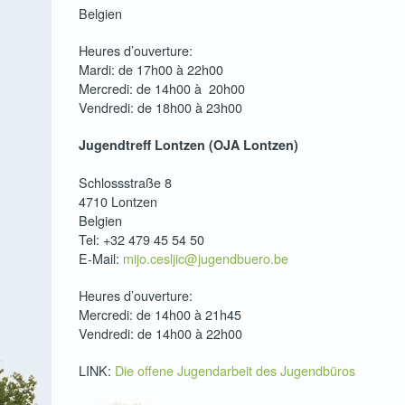
Belgien
rs
Clubs de tir
Heures d’ouverture:
tion de séjour
ilité & Budget
Groupes Seniors
Mardi: de 17h00 à 22h00
hes généalogiques
r régional
Sports
Mercredi: de 14h00 à 20h00
mploi La Calamine-Lontzen
aissances
ces et taxes
Syndicats d’initiative
Vendredi: de 18h00 à 23h00
de casier judiciaire
ices
il de l’Action Sociale
Jugendtreff Lontzen (OJA Lontzen)
oehl
de conduire
nements, conseil, aide
Schlossstraße 8
perdus/trouvés
 domicile
4710 Lontzen
nts 0 – 3 ans
ats de naissance
inancières
Belgien
Tel:
+32 479 45 54 50
ppement Local
es sociaux-financiers pour personnes handicapées et âgées
E-Mail:
mijo.cesljic@jugendbuero.be
 l’environnement
tions
ation
Heures d’ouverture:
ation légale
 d’appel d’urgence
Mercredi: de 14h00 à 21h45
’identité électroniques pour enfants
agnement psychosocial
Vendredi: de 14h00 à 22h00
rgane
services du CPAS
LINK:
Die offene Jugendarbeit des Jugendbüros
identité