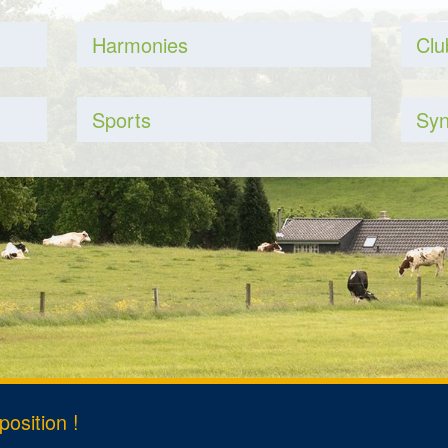
rt
Harmonies
Clu
s
ent de domicile
Sports
Syn
osition !