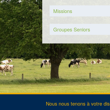
Passepo
Missions
Divorce
Décès
Changem
Groupes Seniors
Nous nous tenons à votre disp