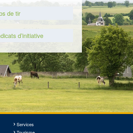
bs de tir
dicats d’initiative
Services
Tourisme