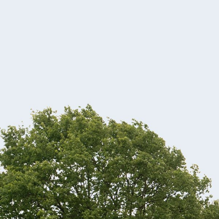
Pompiers
Etrange
Contact
Finances
Autorisa
Comptab
Cimetières
Recherc
Receveu
Agence Locale pour l’E
Reconn
Redevan
Contact
CPAS
Extrait 
Immond
Le Conse
Zone de Police Weser-G
Permis 
Primes
Renseig
Écoles
Objets 
Repas à
Consultations pour enfa
Certific
Aides f
ADL Agence de Dévelo
Mariage
Avantag
Service d’inspection de
Vaccina
Coordin
Cohabit
Système
Cartes d
Accomp
Don d’o
Autres 
Carte d’