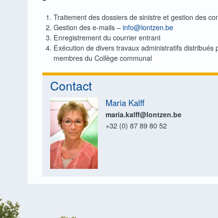
rs
Clubs de tir
Traitement des dossiers de sinistre et gestion des co
Gestion des e-mails –
info@lontzen.be
tion de séjour
ilité & Budget
Groupes Seniors
Enregistrement du courrier entrant
hes généalogiques
r régional
Sports
Exécution de divers travaux administratifs distribués 
mploi La Calamine-Lontzen
aissances
ces et taxes
Syndicats d’initiative
membres du Collège communal
de casier judiciaire
ices
il de l’Action Sociale
Contact
oehl
de conduire
nements, conseil, aide
Maria Kalff
perdus/trouvés
 domicile
maria.kalff@lontzen.be
nts 0 – 3 ans
ats de naissance
inancières
+32 (0) 87 89 80 52
ppement Local
es sociaux-financiers pour personnes handicapées et âgées
 l’environnement
tions
ation
ation légale
 d’appel d’urgence
’identité électroniques pour enfants
agnement psychosocial
rgane
services du CPAS
identité