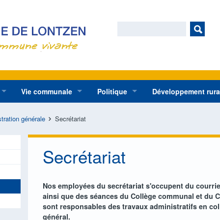
Vie communale
Politique
Développement rura
r général
Maison des jeunes
ation
Jeunesse
Collège communal
Informations dédi
 du personnel
KLJ
Sécurité
tration générale
Secrétariat
r
Associations
Conseil communal
Opérations précé
 Enseignement
Scouts Herbesthal
Chorales
dministratives
omenades
East Belgium Park
Nouvelle opératio
iat
Plateforme de bénévolat
Secrétariat
s d’initiative
 des réclamations
Ligue des femmes
Comités de carnaval
Nos employées du secrétariat s'occupent du courri
Culture
ainsi que des séances du Collège communal et du C
Missions
sont responsables des travaux administratifs en col
général.
ons
Harmonies