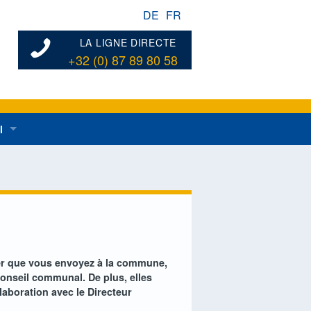
DE
FR
LA LIGNE DIRECTE
+32 (0) 87 89 80 58
l
ées au développement rural en général
dentes
n de développement rural
er que vous envoyez à la commune,
onseil communal. De plus, elles
laboration avec le Directeur