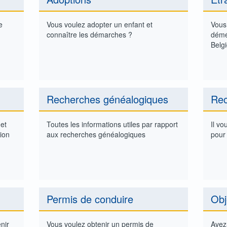
rt
s
e
Vous voulez adopter un enfant et
Vous
connaître les démarches ?
démé
Belg
ent de domicile
Recherches généalogiques
Rec
 et
Toutes les informations utiles par rapport
Il vo
ion
aux recherches généalogiques
pour 
Permis de conduire
Obj
nir
Vous voulez obtenir un permis de
Avez