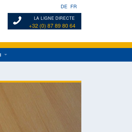
DE
FR
LA LIGNE DIRECTE
+32 (0) 87 89 80 64
l
ées au développement rural en général
dentes
n de développement rural