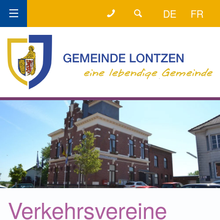
+32 (0) 87 89 80 58
DER DIREKTE DRAHT!
DE
FR
Verkehrsvereine