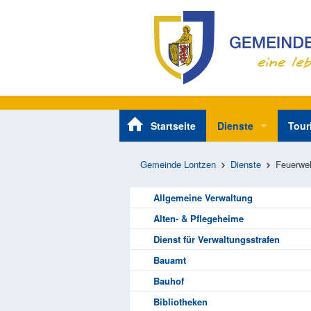
Startseite
Dienste
Tour
Ge
Allgemeine Verwa
Ge
Pe
Gemeinde Lontzen
Dienste
Feuerwe
Alten- & Pflegeh
Üb
Sc
Dienst für Verwal
Wa
Se
Allgemeine Verwaltung
Bauamt
Ve
Be
Alten- & Pflegeheime
Bauhof
Dienst für Verwaltungsstrafen
Bibliotheken
Bauamt
Bauhof
Containerpark
Ko
Bibliotheken
Einwohnermeldea
Ad