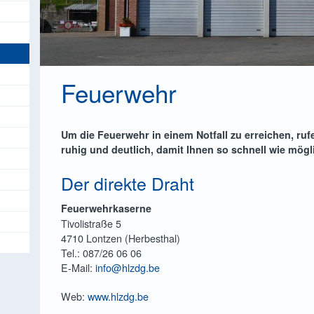
sländer
ntakt
Schützenvereine
fenthaltsgenehmigungen
chhaltung & Haushalt
Seniorengruppen
öfe
nenforschung
gionaleinnehmer
Sport- & Tanzvereine
zen
erkennungen
bühren & Steuern
ntakt
Verkehrsvereine
Feuerwehr
szug aus dem Strafregister
llentsorgung
r Sozialhilferat
hrerscheine
ämien
skunft, Beratung, Hilfe
Um die Feuerwehr in einem Notfall zu erreichen, ruf
ndbüro
sen auf Rädern
ruhig und deutlich, damit Ihnen so schnell wie mög
hung 0 – 3 Jahre
burtserklärungen
nanzielle Hilfen
Der direkte Draht
icklungsagentur
iraten
nanzielle Vergünstigungen
Feuerwehrkaserne
tinspektion
pfungen
ordination
Tivolistraße 5
setzl. Zusammenwohnen
trufanlage
4710 Lontzen (Herbesthal)
Tel.: 087/26 06 06
nderausweise
zialpsychologische Betreuung
E-Mail:
info@hlzdg.be
ganspende
itere Dienste des ÖSHZ
Web:
www.hlzdg.be
rsonalausweise