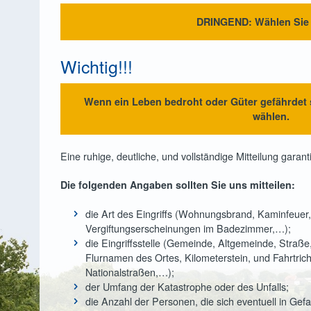
isepässe
DRINGEND: Wählen Sie 
heidungen
erbefälle
Wichtig!!!
hnsitzwechsel
Wenn ein Leben bedroht oder Güter gefährdet s
wählen.
Eine ruhige, deutliche, und vollständige Mitteilung garanti
Die folgenden Angaben sollten Sie uns mitteilen:
die Art des Eingriffs (Wohnungsbrand, Kaminfeuer,
Vergiftungserscheinungen im Badezimmer,…);
die Eingriffsstelle (Gemeinde, Altgemeinde, Stra
Flurnamen des Ortes, Kilometerstein, und Fahrtri
Nationalstraßen,…);
der Umfang der Katastrophe oder des Unfalls;
die Anzahl der Personen, die sich eventuell in Gefa