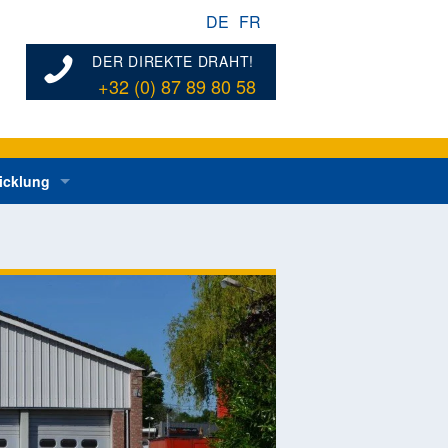
DE
FR
DER DIREKTE DRAHT!
+32 (0) 87 89 80 58
icklung
nformationen zur ländlichen Entwicklung
n über vergangene Operationen in der Gemeinde
on in der ländlichen Entwicklung