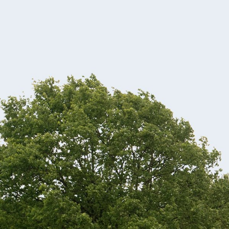
Re
Sc
St
Wo