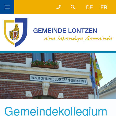
+32 (0) 87 89 80 58
DER DIREKTE DRAHT!
DE
FR
Gemeindekollegium