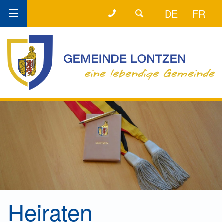
+32 (0) 87 89 80 64
DER DIREKTE DRAHT!
DE
FR
Heiraten