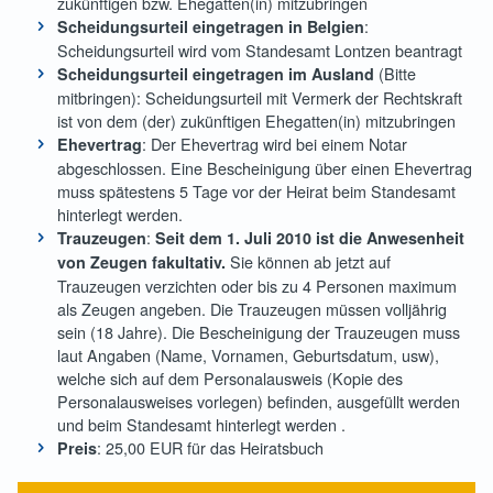
zukünftigen bzw. Ehegatten(in) mitzubringen
:
Scheidungsurteil eingetragen in Belgien
Scheidungsurteil wird vom Standesamt Lontzen beantragt
(Bitte
Scheidungsurteil eingetragen im Ausland
mitbringen): Scheidungsurteil mit Vermerk der Rechtskraft
ist von dem (der) zukünftigen Ehegatten(in) mitzubringen
: Der Ehevertrag wird bei einem Notar
Ehevertrag
abgeschlossen. Eine Bescheinigung über einen Ehevertrag
muss spätestens 5 Tage vor der Heirat beim Standesamt
hinterlegt werden.
:
Trauzeugen
Seit dem 1. Juli 2010 ist die Anwesenheit
Sie können ab jetzt auf
von Zeugen fakultativ.
Trauzeugen verzichten oder bis zu 4 Personen maximum
als Zeugen angeben. Die Trauzeugen müssen volljährig
sein (18 Jahre). Die Bescheinigung der Trauzeugen muss
laut Angaben (Name, Vornamen, Geburtsdatum, usw),
welche sich auf dem Personalausweis (Kopie des
Personalausweises vorlegen) befinden, ausgefüllt werden
und beim Standesamt hinterlegt werden .
: 25,00 EUR für das Heiratsbuch
Preis