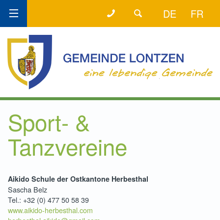
+32 (0) 87 89 80 58
DER DIREKTE DRAHT!
DE
FR
Sport- &
Tanzvereine
Aikido Schule der Ostkantone Herbesthal
Sascha Belz
Tel.: +32 (0) 477 50 58 39
www.aikido-herbesthal.com