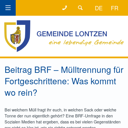
+32 (0) 87 89 80 58
DER DIREKTE DRAHT!
DE
FR
Beitrag BRF – Mülltrennung für
Fortgeschrittene: Was kommt
wo rein?
Bei welchem Müll fragt ihr euch, in welchen Sack oder welche
Tonne der nun eigentlich gehört? Eine BRF-Umfrage in den
Sozialen Medien hat ergeben, dass es bei vielen Gegenständen
gar nicht so klar ist, wie sie richtig entsorgt werden.